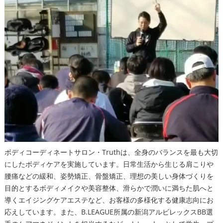
ボディコーディネートサロン・Truthは、全身のバランスを最も大切
にしたボディケアを実施しています。日常生活から生じる肩こりや
腰痛などの緩和、姿勢矯正、骨盤矯正、理想の美しい身体づくりを
目的とするボディメイクや美容整体、滑らかで潤いに満ちた肌へと
導くエイジングケアエステなど、お客様の多様化する健康志向にお
応えしています。また、B.LEAGUE所属の新潟アルビレックスBB選