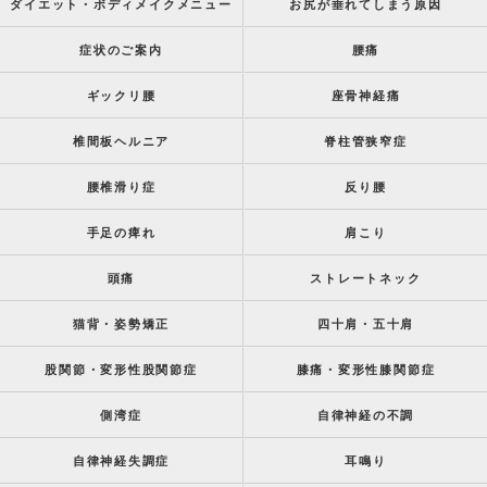
ダイエット・ボディメイクメニュー
お尻が垂れてしまう原因
症状のご案内
腰痛
ギックリ腰
座骨神経痛
椎間板ヘルニア
脊柱管狭窄症
腰椎滑り症
反り腰
手足の痺れ
肩こり
頭痛
ストレートネック
猫背・姿勢矯正
四十肩・五十肩
股関節・変形性股関節症
膝痛・変形性膝関節症
側湾症
自律神経の不調
自律神経失調症
耳鳴り