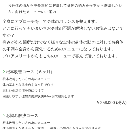
お身体の悩みを中長期的に解決して身体の悩みを根本から解決したい
方に向けたメニューのご案内
全身にアプローチをして身体のバランスを整えます。
どこに行ってもいまいちお身体の不調が解決しないお悩みはないで
すか？
痛みがある箇所だけでなく様々な全体の身体の動きに対してお身体
の不調を全身から変化するためのメニューになっております。
プロアスリートからもこちのメニューで喜んで頂いております。
根本改善コース（６ヶ月）
根本改善したい方の為のメニュー
体の基本となる土台を３ヶ月で作り
正しい生活習慣を身につけて
回復しやすい理想の健康状態を6ヶ月で構築します
￥258,000 (税込)
お悩み解決コース
根本改善したい方の為のメニュー
体の基本となる土台を「施術」「栄養」の観点から３ヶ月で作ります