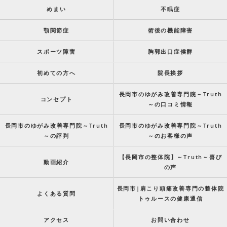
めまい
不眠症
顎関節症
術後の機能障害
スポーツ障害
胸郭出口症候群
初めての方へ
院長挨拶
長岡市のゆがみ改善専門院～Truth
コンセプト
～の口コミ情報
長岡市のゆがみ改善専門院～Truth
長岡市のゆがみ改善専門院～Truth
～の評判
～のお客様の声
【長岡市の整体院】～Truth～喜び
動画紹介
の声
長岡市|肩こり頭痛改善専門の整体院
よくある質問
トゥルースの健康通信
アクセス
お問い合わせ