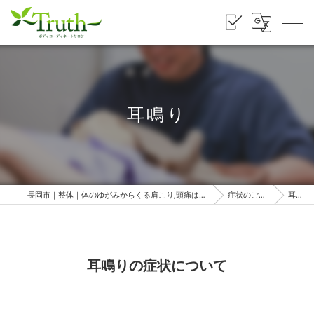
耳鳴り
長岡市｜整体｜体のゆがみからくる肩こり,頭痛はトゥルース
症状のご案内
耳鳴り
耳鳴りの症状について