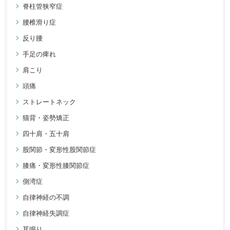
脊柱管狭窄症
腰椎滑り症
反り腰
手足の痺れ
肩こり
頭痛
ストレートネック
猫背・姿勢矯正
四十肩・五十肩
股関節・変形性股関節症
膝痛・変形性膝関節症
側湾症
自律神経の不調
自律神経失調症
耳鳴り